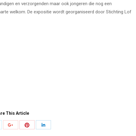
kundigen en verzorgenden maar ook jongeren die nog een
arte welkom. De expositie wordt georganiseerd door Stichting Lof
re This Article
eel
Deel
Deel
Deel
noppen
knoppen
knoppen
knoppen