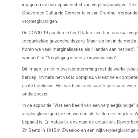
imago én de beroepsidentiteit van verpleegkundigen. De ex
Coevorden Culturele Gemeente is van Drenthe. Verbonden
verpleegkundigen.
De COVID 19 pandemie heeft laten zien hoe cruciaal verp
toegankelijke gezondheidszorg. Maar als het in de media
horen we vaak marginalisaties als ’Handen aan het bed”, “
wassen” of “Verpleging is een vrouwenberoep”.
Dit imago is niet in overeenstemming met de werkelijkhei
beroep. Immers het vak is complex, vereist vele compete
grote betekenis. Het vak biedt vele carrièreperspectiev
onderzoeker.
In de expositie “Wat een beeld van een verpleegkundige
verpleegkundigen gezien werden als helden en engelen. 
bepaald is. En natuurlijk ook naar de actualiteit. Bijvoor
Zr. Beets in 1915 in Zweeloo en een wijkverpleegkundige v