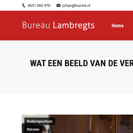
0651 363 970
johan@burola.nl
Home
WAT EEN BEELD VAN DE VE
Buitengasthuis
Nieuws