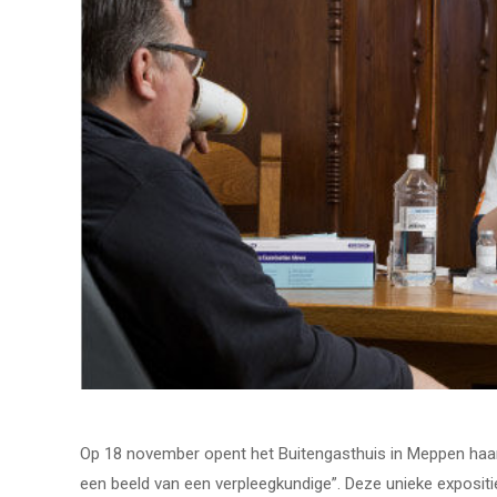
Op 18 november opent het Buitengasthuis in Meppen haar
een beeld van een verpleegkundige”. Deze unieke expositi