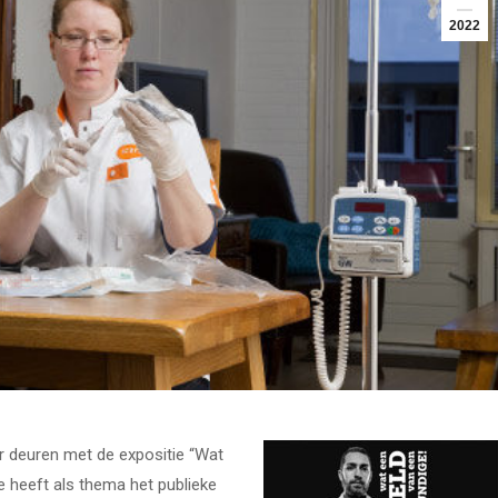
2022
 deuren met de expositie “Wat
e heeft als thema het publieke