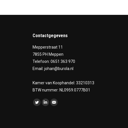
Contactgegevens
Mepperstraat 11
7855 PH Meppen
Telefoon: 0651 363 970
Email: johan@burola.nl
Kamer van Koophandel: 33210313
BTW nummer: NL0959.0777B01
Vind ons op:
Twitter
Linkedin
Mail