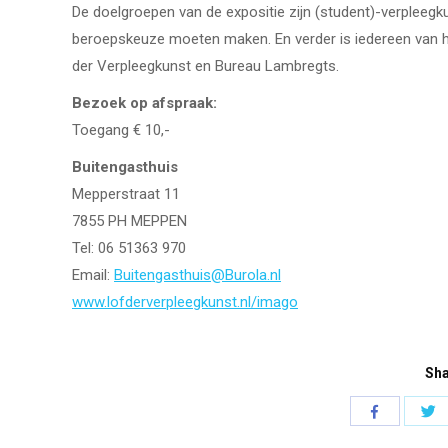
De doelgroepen van de expositie zijn (student)-verpleeg
beroepskeuze moeten maken. En verder is iedereen van h
der Verpleegkunst en Bureau Lambregts.
Bezoek op afspraak:
Toegang € 10,-
Buitengasthuis
Mepperstraat 11
7855 PH MEPPEN
Tel: 06 51363 970
Email:
Buitengasthuis@Burola.nl
www.lofderverpleegkunst.nl/imago
Sha
D
Deel
k
knoppen