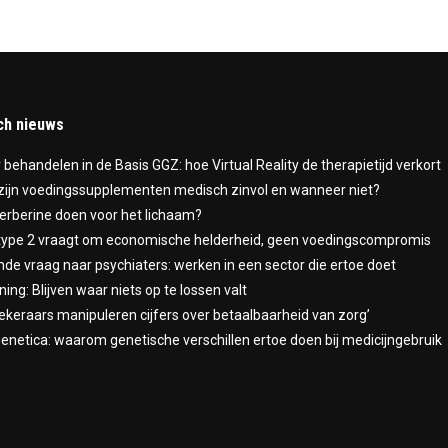
ch nieuws
r behandelen in de Basis GGZ: hoe Virtual Reality de therapietijd verkort
ijn voedingssupplementen medisch zinvol en wanneer niet?
erberine doen voor het lichaam?
type 2 vraagt om economische helderheid, geen voedingscompromis
nde vraag naar psychiaters: werken in een sector die ertoe doet
ning: Blijven waar niets op te lossen valt
ekeraars manipuleren cijfers over betaalbaarheid van zorg’
netica: waarom genetische verschillen ertoe doen bij medicijngebruik