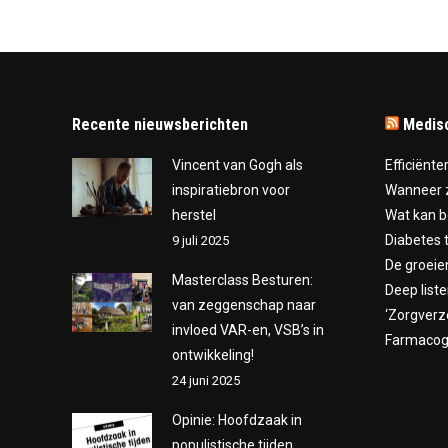
Recente nieuwsberichten
Medis
Vincent van Gogh als
Efficiënte
inspiratiebron voor
Wanneer z
herstel
Wat kan b
Diabetes 
9 juli 2025
De groeie
Masterclass Besturen:
Deep liste
van zeggenschap naar
‘Zorgverz
invloed VAR-en, VSB’s in
Farmacoge
ontwikkeling!
24 juni 2025
Opinie: Hoofdzaak in
populistische tijden