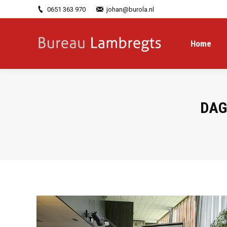
0651 363 970
johan@burola.nl
Home
DAG