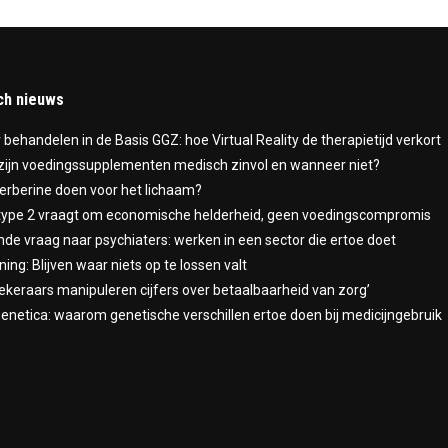
ch nieuws
r behandelen in de Basis GGZ: hoe Virtual Reality de therapietijd verkort
ijn voedingssupplementen medisch zinvol en wanneer niet?
erberine doen voor het lichaam?
type 2 vraagt om economische helderheid, geen voedingscompromis
nde vraag naar psychiaters: werken in een sector die ertoe doet
ning: Blijven waar niets op te lossen valt
ekeraars manipuleren cijfers over betaalbaarheid van zorg’
netica: waarom genetische verschillen ertoe doen bij medicijngebruik