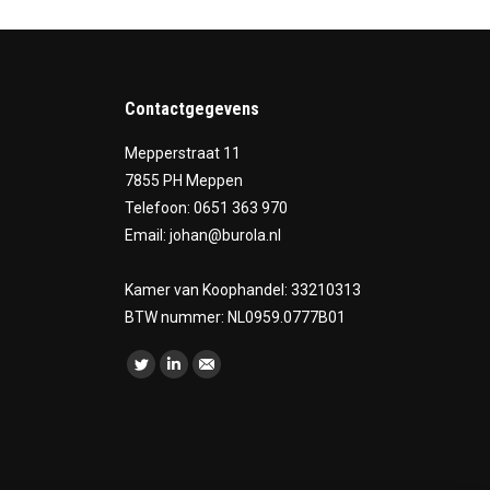
Contactgegevens
Mepperstraat 11
7855 PH Meppen
Telefoon: 0651 363 970
Email: johan@burola.nl
Kamer van Koophandel: 33210313
BTW nummer: NL0959.0777B01
Vind ons op:
Twitter
Linkedin
Mail