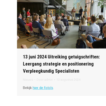
13 juni 2024 Uitreiking getuigschriften:
Leergang strategie en positionering
Verpleegkundig Specialisten
Nieuws
Door
admin
10 augustus 2024
Bekijk
hier de foto’s
.