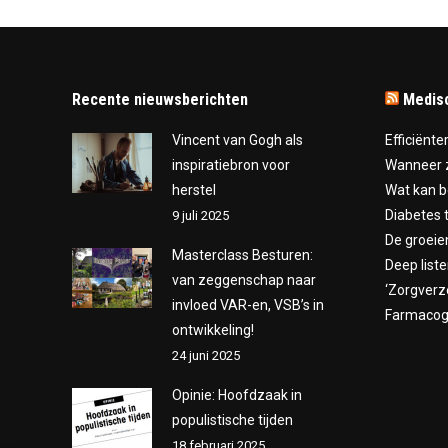
Recente nieuwsberichten
Medis
Vincent van Gogh als
Efficiënte
inspiratiebron voor
Wanneer z
herstel
Wat kan b
Diabetes 
9 juli 2025
De groeie
Masterclass Besturen:
Deep liste
van zeggenschap naar
‘Zorgverz
invloed VAR-en, VSB’s in
Farmacoge
ontwikkeling!
24 juni 2025
Opinie: Hoofdzaak in
populistische tijden
18 februari 2025